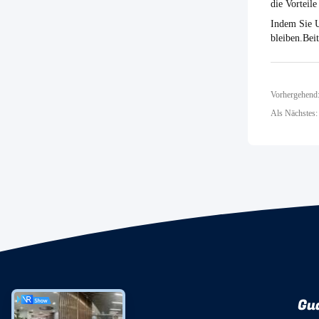
die Vorteil
Indem Sie U
bleiben.Bei
Vorhergehend:
Als Nächstes: 
Gu