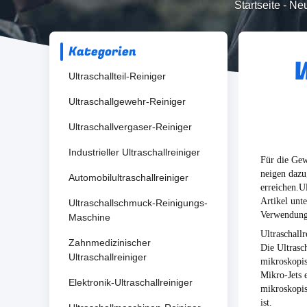
Startseite
-
Neu
Kategorien
W
Ultraschallteil-Reiniger
Ultraschallgewehr-Reiniger
Ultraschallvergaser-Reiniger
Industrieller Ultraschallreiniger
Für die Gew
neigen dazu
Automobilultraschallreiniger
erreichen.U
Artikel unt
Ultraschallschmuck-Reinigungs-
Verwendung
Maschine
Ultraschall
Zahnmedizinischer
Die Ultrasc
Ultraschallreiniger
mikroskopis
Mikro-Jets 
Elektronik-Ultraschallreiniger
mikroskopis
ist.