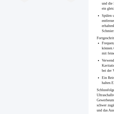
und die 
ein glei
Spülen 
entferne
erhalten
Schmierm
Fortgeschri
Frequen
können.
mit fein
Verwend
Kavitati
bei der 
Ein Rein
halten.E
Schlussfolg
Ultraschall
Gewerbeumge
schwer zugä
und das Aus