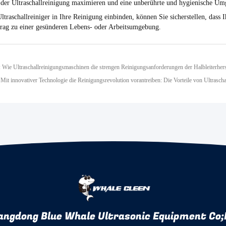
e der Ultraschallreinigung maximieren und eine unberührte und hygienische Um
ltraschallreiniger in Ihre Reinigung einbinden, können Sie sicherstellen, dass 
trag zu einer gesünderen Lebens- oder Arbeitsumgebung.
 Wie Ultraschallreinigungsmaschinen die strengen Reinigungsanforderungen der Halbleiterherst
Mit innovativer Technologie die Reinigungsrevolution vorantreiben: Die Vorteile von Ultrascha
angdong Blue Whale Ultrasonic Equipment Co;