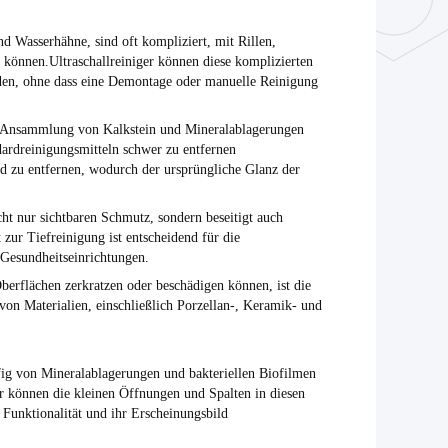
nd Wasserhähne, sind oft kompliziert, mit Rillen,
können.Ultraschallreiniger können diese komplizierten
erden, ohne dass eine Demontage oder manuelle Reinigung
er Ansammlung von Kalkstein und Mineralablagerungen
dardreinigungsmitteln schwer zu entfernen
nd zu entfernen, wodurch der ursprüngliche Glanz der
cht nur sichtbaren Schmutz, sondern beseitigt auch
zur Tiefreinigung ist entscheidend für die
 Gesundheitseinrichtungen.
erflächen zerkratzen oder beschädigen können, ist die
l von Materialien, einschließlich Porzellan-, Keramik- und
ig von Mineralablagerungen und bakteriellen Biofilmen
er können die kleinen Öffnungen und Spalten in diesen
Funktionalität und ihr Erscheinungsbild