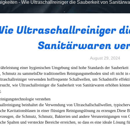
igkeiten
-
Wie Ultraschallreiniger die Sauberkeit von Sanitärw
ie Ultraschallreiniger d
Sanitärwaren ve
August 29, 2024
ährleistung einer hygienischen Umgebung sind hohe Standards der Sauberkei
, Schmutz zu sammelnDie traditionellen Reinigungsmethoden sind oft nicht in d
ltraschallreiniger verwenden hoffrequente Schallwellen, um Schadstoffe effekt
ersucht, wie Ultraschallreiniger die Sauberkeit von Sanitärwaren erhöhen könn
.
reinigungstechnologie verstehen
hallreinigung beinhaltet die Verwendung von Ultraschallschallwellen, typisch
che Kavitationsblasen in einer flüssigen Reinigungslösung zu erzeugen.Diese B
erzeugen, die Schmutz, Schmutz, Bakterien und andere Verunreinigungen von O
che Spalten und versteckte Bereiche erreichen, so dass es eine ideale Lösung 