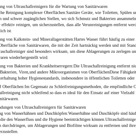
ng von Ultraschallreinigern für die Wartung von Sanitärwaren
che Reinigung komplexer Oberflächen:
Sanitäre Geräte, wie Toiletten, Spülen u
 und schwer zugänglichen Stellen, wo sich Schmutz und Bakterien ansammeln 
 effektiv reinigen, um sicherzustellen, dass alle Verunreinigungen entfernt w
ich ist.
ng von Kalkstein- und Minerallagerstätten:
Hartes Wasser führt häufig zu ein
Oberfläche von Sanitärwaren, die mit der Zeit hartnäckig werden und mit Stan
raschallreiniger sind besonders wirksam, um diese Ablagerungen zu zerlegen u
aren wiederhergestellt wird.
ung von Bakterien und Krankheitserregern:
Die Ultraschallreinigung entfernt ni
 Bakterien, Viren,und andere Mikroorganismen von OberflächenDiese Fähigkeit 
erhaltung hoher Hygienestandards, insbesondere in öffentlichen Toiletten oder
f Oberflächen:
Im Gegensatz zu Schleifreinigungsmethoden, die empfindliche Ob
allreinigung nicht schleifend.so dass es ideal für den Einsatz auf einer Vielzah
nitärwaren.
ungen von Ultraschallreinigern für Sanitärwaren
ng von Wasserhähnen und Duschköpfen:
Wasserhähne und Duschköpfe sind häuf
 die den Wasserfluss und die Hygiene beeinträchtigen können.Ultraschallreinig
 durchdringen, um Ablagerungen und Biofilme wirksam zu entfernen und ihre 
rzustellen.