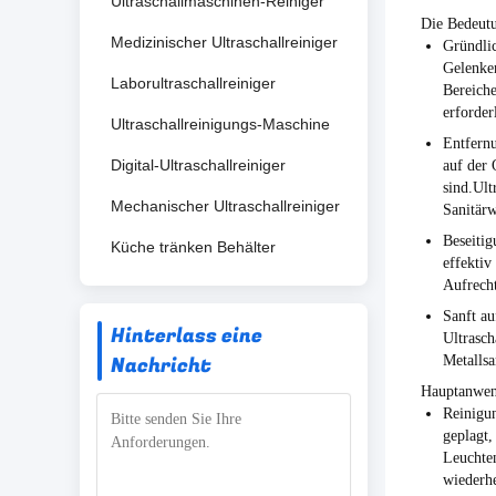
Ultraschallmaschinen-Reiniger
Die Bedeutu
Medizinischer Ultraschallreiniger
Gründli
Gelenken
Laborultraschallreiniger
Bereiche
erforderl
Ultraschallreinigungs-Maschine
Entfernu
Digital-Ultraschallreiniger
auf der 
sind.Ult
Mechanischer Ultraschallreiniger
Sanitärw
Beseitig
Küche tränken Behälter
effektiv
Aufrecht
Sanft au
Hinterlass eine
Ultrasch
Nachricht
Metallsa
Hauptanwend
Reinigu
geplagt,
Leuchten
wiederhe