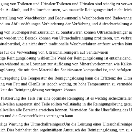
igung von Toiletten und Urinalen:
Toiletten und Urinalen sind ständig zu verw
n.Ausläufe, und Spülmechanismen, wo manuelle Reinigungsmittel nicht leicht 
erstellung von Waschbecken und Badewannen:
In Waschbecken und Badewannen
nd um Abflussöffnungen.Verhinderung der Verfärbung und Aufrechterhaltung ei
ng von Küchengeräten:
Zusätzlich zu Sanitärwaren können Ultraschallreiniger
t werden.und Besteck können von Ultraschallreinigung profitieren, um verbra
ttelpartikel, die nicht durch traditionelle Waschverfahren entfernt werden kön
ces für die Verwendung von Ultraschallreinigern auf Sanitärwaren
tige Reinigungslösung wählen:
Die Wahl der Reinigungslösung ist entscheidend,
elen.während saure Lösungen zur Auflösung von Mineralvorkommen wie Kalks
gslösung, die mit dem Material der Sanitärwaren kompatibel ist, und befolgen
turregelung:
Die Temperatur der Reinigungslösung kann die Effizienz des Ultra
ng von Fett und ÖlenEs ist jedoch wichtig, zu hohe Temperaturen zu vermeiden
keit der Reinigungslösung verringern können.
 Platzierung des Teils:
Für eine optimale Reinigung ist es wichtig sicherzustelle
allwellen ausgesetzt sind.Teile sollten vollständig in die Reinigungslösung geta
allwellen alle Bereiche erreichen können. Vermeiden Sie die Überfüllung des Ul
rn und die Gesamteffizienz verringern kann.
ige Wartung des Ultraschallreinigers:
Um die Leistung eines Ultraschallreinige
lich.Dies beinhaltet den regelmäßigen Austausch der Reinigungslösung, um zu v