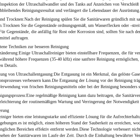
Inspektion der Ultraschallwandler und des Tanks auf Anzeichen von Verschlei
chbleibendes Reinigungsresultat und verlängert die Lebensdauer der Ausrüstung
und Trocknen:
Nach der Reinigung spülen Sie die Sanitärwaren gründlich mit s
n.Trocknen Sie die Gegenstände ordnungsgemäß, um Wasserflecken oder -strei
Für Gegenstände, die anfällig für Rost oder Korrosion sind, sollten Sie nach 
ittel auftragen.
ttene Techniken zur besseren Reinigung
zänderung:
Einige Ultraschallreiniger bieten einstellbare Frequenzen, die für 
während höhere Frequenzen (35-40 kHz) eine sanftere Reinigung ermöglichen, 
en Details.
ung von Ultraschallentgasung:
Die Entgasung ist ein Merkmal, das gelöste Gase
onsprozesses verbessern kann.Die Entgasung der Lösung vor der Reinigung träg
Verwendung von frischen Reinigungsmitteln oder bei der Reinigung besonders 
igungsprozess:
Eine regelmäßige Reinigung kann dazu beitragen, die Sanitärve
rleichterung der routinemäßigen Wartung und Verringerung der Notwendigkeit 
erung
reiniger bieten eine leistungsstarke und effiziente Lösung für die Aufrechterha
bungen.es ist möglich, einen höheren Stand der Sauberkeit zu erreichen, wo
nglichen Bereichen effektiv entfernt werden.Diese Technologie verbessert nich
sehen der Sanitärwaren im Laufe der Zeit. Durch die Einhaltung bewährter Ver