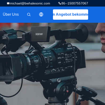
michael@bwhalesonic.com
86--15007557067
Über Uns
Ein Angebot bekommen
描述