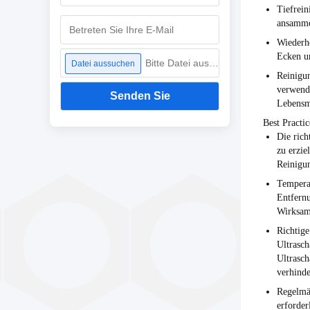
Tiefrein
ansammel
Wiederh
Ecken u
Bitte Datei auswählen
Datei aussuchen
Reinigu
verwende
Senden Sie
Lebensmi
Best Practi
Die rich
zu erzi
Reinigun
Tempera
Entfernu
Wirksam
Richtige
Ultrasch
Ultrasch
verhinde
Regelmäß
erforder