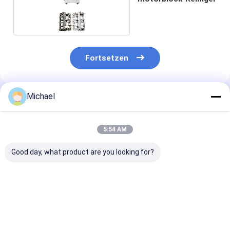
Fortsetzen
Michael
Empfohlene Produkte
5:54 AM
Good day, what product are you looking for?
Vollautomatischer
Kundenspezifischer
Vollautomatis
Ultraschallreiniger
industrieller 40-kHz-
Ultraschallre
für
Mehrtank-
mit industriell
Kohlenwasserstoffdampfphasen
Ultraschallreiniger
Reinigungs- u