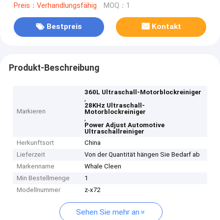
Preis：Verhandlungsfähig
MOQ：1
Bestpreis
Kontakt
Produkt-Beschreibung
360L Ultraschall-Motorblockreiniger
,
28KHz Ultraschall-
Markieren
Motorblockreiniger
,
Power Adjust Automotive
Ultraschallreiniger
Herkunftsort
China
Lieferzeit
Von der Quantität hängen Sie Bedarf ab
Markenname
Whale Cleen
Min Bestellmenge
1
Modellnummer
z-x72
Sehen Sie mehr an