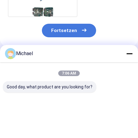
4.5L
Fortsetzen
Michael
Empfohlene Produkte
7:06 AM
Good day, what product are you looking for?
Schiffs-Maschinen-
mechanischer
SUS304
mechanischer
Ultraschallreiniger
mechanischer
Ultraschallreiniger
40KHz
Ultraschallrei
des Behälter-1
Vergaser