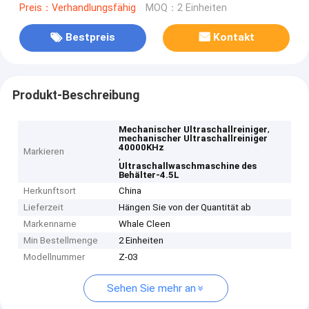
Preis：Verhandlungsfähig
MOQ：2 Einheiten
Bestpreis
Kontakt
Produkt-Beschreibung
,
Mechanischer Ultraschallreiniger
mechanischer Ultraschallreiniger
40000KHz
Markieren
,
Ultraschallwaschmaschine des
Behälter-4.5L
Herkunftsort
China
Lieferzeit
Hängen Sie von der Quantität ab
Markenname
Whale Cleen
Min Bestellmenge
2 Einheiten
Modellnummer
Z-03
Sehen Sie mehr an