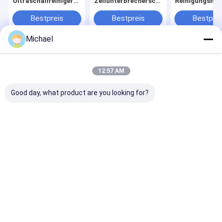
Ultraschallreiniger
Zellunterbrecherscheiben-
Reinigungsma
für die industrielle
Mischer-
mit zwei Tank
Teilewaschung mit
Emulgierungs-
separatem
Bestpreis
Bestpreis
Bestprei
Heizung &
Streuung
Einzeltank-Tr
Trocknung
homogenisierer
Michael
35KHz 800W
Ultraschall
Startseite
Über uns
Kontakt
Desktop Site
Sitemap
Privacy Policy
12:57 AM
Qualität
Ultraschallteil-Reiniger
China Fabrik.Copyright © 2026
Guangdong Blue Whale Ultrasonic Equipment Co;Ltd. All Rights
Good day, what product are you looking for?
Reserved.
Haus
Produkte
VR-Show