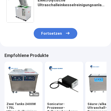
Elektrolytische
Ultraschalleinkesselreinigungsanlage
für Form-Reinigung
Fortsetzen
Empfohlene Produkte
Zwei Tanks 2400W
Sonicator-
Säure-/alkalib
175L
Prozessor-
Ultraschall-