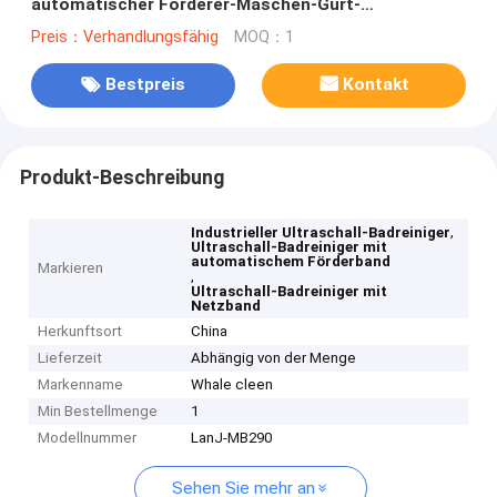
automatischer Förderer-Maschen-Gurt-
durchgehender Typ
Preis：Verhandlungsfähig
MOQ：1
Bestpreis
Kontakt
Produkt-Beschreibung
,
Industrieller Ultraschall-Badreiniger
Ultraschall-Badreiniger mit
automatischem Förderband
Markieren
,
Ultraschall-Badreiniger mit
Netzband
Herkunftsort
China
Lieferzeit
Abhängig von der Menge
Markenname
Whale cleen
Min Bestellmenge
1
Modellnummer
LanJ-MB290
Sehen Sie mehr an