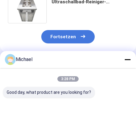
Ultraschallbad-Reiniger-
automatischer Förderer-
Maschen-Gurt-durchgehender
Typ
Fortsetzen
Michael
Empfohlene Produkte
3:28 PM
Good day, what product are you looking for?
Fünf-Tank Industrie
5 Tanks Industrielle
360L Vier Tan
Ultraschallreiniger
Ultraschallreinigungsmaschine
Ultraschallrei
192L für
4500W 108L
vom Ultrascha