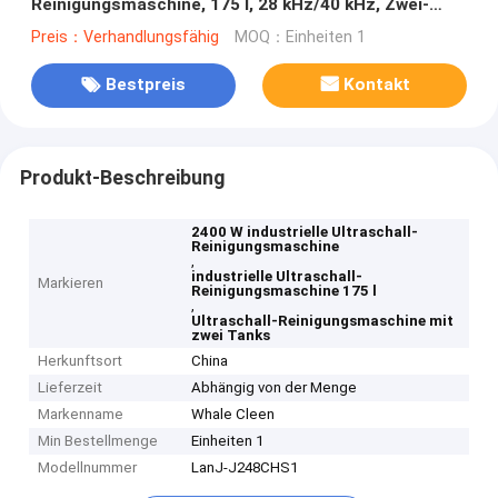
Reinigungsmaschine, 175 l, 28 kHz/40 kHz, Zwei-
Tank-Reiniger
Preis：Verhandlungsfähig
MOQ：Einheiten 1
Bestpreis
Kontakt
Produkt-Beschreibung
2400 W industrielle Ultraschall-
Reinigungsmaschine
,
industrielle Ultraschall-
Markieren
Reinigungsmaschine 175 l
,
Ultraschall-Reinigungsmaschine mit
zwei Tanks
Herkunftsort
China
Lieferzeit
Abhängig von der Menge
Markenname
Whale Cleen
Min Bestellmenge
Einheiten 1
Modellnummer
LanJ-J248CHS1