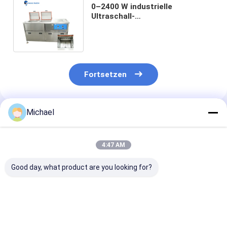
0–2400 W industrielle
Ultraschall-
Reinigungsmaschine, 175 l, 28
kHz/40 kHz, Zwei-Tank-Reiniger
Fortsetzen
Michael
Empfohlene Produkte
4:47 AM
Good day, what product are you looking for?
Zwei Tanks 2400W
Sonicator-
Säure-/alkalib
175L
Prozessor-
Ultraschall-