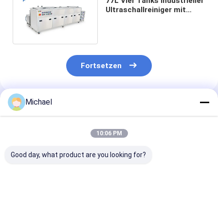
77L Vier Tanks Industrieller
Ultraschallreiniger mit
anpassbarer Frequenz
SUS304/SUS316
Fortsetzen
Michael
Empfohlene Produkte
10:06 PM
Good day, what product are you looking for?
Fünf-Tank Industrie
5 Tanks Industrielle
360L Vier Tan
Ultraschallreiniger
Ultraschallreinigungsmaschine
Ultraschallrei