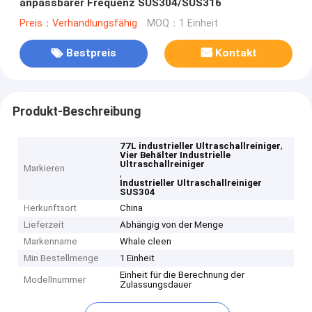
anpassbarer Frequenz SUS304/SUS316
Preis：Verhandlungsfähig
MOQ：1 Einheit
Bestpreis
Kontakt
Produkt-Beschreibung
,
77L industrieller Ultraschallreiniger
Vier Behälter Industrielle
Ultraschallreiniger
Markieren
,
Industrieller Ultraschallreiniger
SUS304
Herkunftsort
China
Lieferzeit
Abhängig von der Menge
Markenname
Whale cleen
Min Bestellmenge
1 Einheit
Einheit für die Berechnung der
Modellnummer
Zulassungsdauer