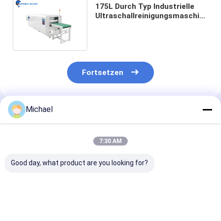
175L Durch Typ Industrielle
Ultraschallreinigungsmaschine
Mit Metallgurt Für
Autokomponente
Fortsetzen
Michael
Empfohlene Produkte
7:30 AM
Good day, what product are you looking for?
Fünf-Tank Industrie
5 Tanks Industrielle
360L Vier Tan
Ultraschallreiniger
Ultraschallreinigungsmaschine
Ultraschallrei