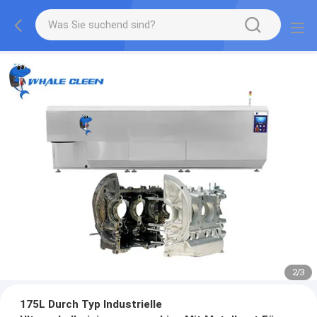
2
/
3
175L Durch Typ Industrielle