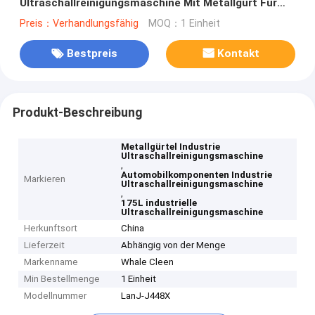
Ultraschallreinigungsmaschine Mit Metallgurt Für
Autokomponente
Preis：Verhandlungsfähig
MOQ：1 Einheit
Bestpreis
Kontakt
Produkt-Beschreibung
Metallgürtel Industrie
Ultraschallreinigungsmaschine
,
Automobilkomponenten Industrie
Markieren
Ultraschallreinigungsmaschine
,
175L industrielle
Ultraschallreinigungsmaschine
Herkunftsort
China
Lieferzeit
Abhängig von der Menge
Markenname
Whale Cleen
Min Bestellmenge
1 Einheit
Modellnummer
LanJ-J448X