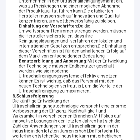
Unternehmen in den Ultraschallreinigungsmarkt ein,
die auf die individuellen Anforderungen der Industrie
Über uns
was zu Preiskriegen und einer möglichen Abnahme
zugeschnitten sind.
der Produktqualität führen kann.Die etablierten
Hersteller müssen sich auf Innovation und Qualität
Dank des Vertrauens und der langfristigen Unterstützung
Fabrik-Ausflug
konzentrieren, um wettbewerbsfähig zu bleiben.
unserer Kunden arbeiten wir weiter an Innovationen und wollen
Einhaltung der Vorschriften:
Da die
mehr als nur Geräte anbieten. Wir bieten komplette
Umweltvorschriften immer strenger werden, müssen
Qualitätskontrolle
Reinigungslösungen, die unseren Partnern zum Erfolg verhelfen.
die Hersteller sicherstellen, dass ihre
Für Vertriebspartner
Reinigungslösungen und -verfahren den lokalen und
Wir bieten hochwertige Geräte und umfassende
internationalen Gesetzen entsprechen.Die Einhaltung
Kontaktiere uns
Reinigungslösungen für 12 große Ultraschallreinigungsreihen
dieser Vorschriften ist für den anhaltenden Erfolg auf
an, darunter:
dem Markt von entscheidender Bedeutung.
Nachrichten
Benutzerbildung und Anpassung:
Mit der Entwicklung
Ultraschallreiniger für Teile
der Technologie müssen Endbenutzer geschult
Ultraschallreiniger für Waffen
werden, wie sie moderne
Ultraschall-Kohlenhydratreiniger
Ultraschallreinigungssysteme effektiv einsetzen
Industrieller Ultraschallreiniger
können.Es ist wichtig, daß das Personal mit den
Ultraschallreiniger für Fahrzeuge
neuen Technologien vertraut ist, um die Vorteile der
Ultraschallteil-Reiniger
Ultraschall-Schmuckreinigungsmaschine
Ultraschallreinigung zu maximieren..
Ultraschallreiniger für die Zahnbehandlung
6.
Schlussfolgerung
Elektronik Ultraschallreiniger
Die künftige Entwicklung der
Ultraschallgewehr-Reiniger
Ultraschallreinigungstechnologie verspricht eine enorme
Ultraschallmotorreiniger
Verbesserung der Effizienz, Nachhaltigkeit und
Medizinischer Ultraschallreiniger
Wirksamkeit in verschiedenen Branchen.Mit Fokus auf
Ultraschallvergaser-Reiniger
Ultraschallreiniger aus dem Labor
innovative LösungenIn den letzten Jahren hat sich die
Digitale / mechanische Ultraschallreiniger
Zahl der Anwendungen von Ultraschallreinigern in der
Küchenbecken
Industrieller Ultraschallreiniger
Industrie in den letzten Jahren erhöht.Da Fortschritte
...und noch mehr.
weiterhin entstehenDie Industrie kann mit erheblichen