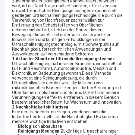
zunehmend der ökologischen Nachhaltigkeit bewusst
wird, ist die Nachfrage nach effizienten, effektiven und
umweltfreundlichen Reinigungslösungen exponentiell
gestiegen.Ultraschallreinigungstechnologie, die durch die
Verwendung von Hochfrequenzschallwellen zur
Entfernung von Schadstoffen von Oberflächen
gekennzeichnet ist, steht an der Spitze dieser
Bewegung.Dieser Artikel untersucht die erwarteten
Innovationen und künftigen Entwicklungen in der
Ultraschallreinigungstechnologie, mit Schwerpunkt auf
Nachhaltigkeit, fortschrittlichen Anwendungen und
Auswirkungen auf verschiedene Sektoren.
1.
Aktueller Stand der Ultraschallreinigungstechnik
Ultraschallreinigung hat in vielen Branchen, einschließlich
Luft- und Raumfahrt, Automobilindustrie, Medizin und
Elektronik, an Bedeutung gewonnen.Diese Methode
verwendet eine Reinigungslösung, die durch
Ultraschallwellen gerührt wird, die Millionen von
mikroskopischen Blasen erzeugen, die bei Berührung mit
Oberflächen implodieren und Schmutz, Fett und andere
Verunreinigungen effektiv entfernen.,In diesem Bereich
besteht erheblicher Raum für Wachstum und Innovation.
2.
Nachhaltigkeitsinitiativen
Eine der drängendsten Fragen, vor denen sich die
Industrie heute stellt, ist die Nachhaltigkeit.Es könnten
mehrere wichtige Initiativen entstehen.:
Biologisch abbaubare
Reinigungslösungen:
Zukünftige Ultraschallreiniger