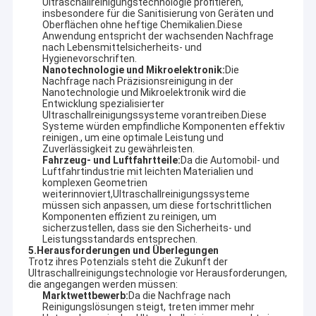
Ultraschallreinigungstechnologie profitieren,
insbesondere für die Sanitisierung von Geräten und
Oberflächen ohne heftige Chemikalien.Diese
Anwendung entspricht der wachsenden Nachfrage
nach Lebensmittelsicherheits- und
Hygienevorschriften.
Nanotechnologie und Mikroelektronik:
Die
Nachfrage nach Präzisionsreinigung in der
Nanotechnologie und Mikroelektronik wird die
Entwicklung spezialisierter
Ultraschallreinigungssysteme vorantreiben.Diese
Systeme würden empfindliche Komponenten effektiv
reinigen., um eine optimale Leistung und
Zuverlässigkeit zu gewährleisten.
Fahrzeug- und Luftfahrtteile:
Da die Automobil- und
Luftfahrtindustrie mit leichten Materialien und
komplexen Geometrien
weiterinnoviert,Ultraschallreinigungssysteme
müssen sich anpassen, um diese fortschrittlichen
Komponenten effizient zu reinigen, um
sicherzustellen, dass sie den Sicherheits- und
Haus
Leistungsstandards entsprechen.
5.
Herausforderungen und Überlegungen
Guangdong Blue Whale Ultraschallreinigungsgeräte Co.,
Trotz ihres Potenzials steht die Zukunft der
Ltd.
ist ein professioneller Hersteller mit 20 Jahren Erfahrung in
Produkte
Ultraschallreinigungstechnologie vor Herausforderungen,
der Ultraschallreinigungstechnologie.Wir sind spezialisiert auf
die angegangen werden müssen:
die Entwicklung und Herstellung einer vollständigen Palette von
Marktwettbewerb:
Da die Nachfrage nach
VR-Show
Standard Ultraschallreinigungsmaschinen, sowie
Reinigungslösungen steigt, treten immer mehr
maßgeschneiderte, nicht-standardmäßige Reinigungssysteme,