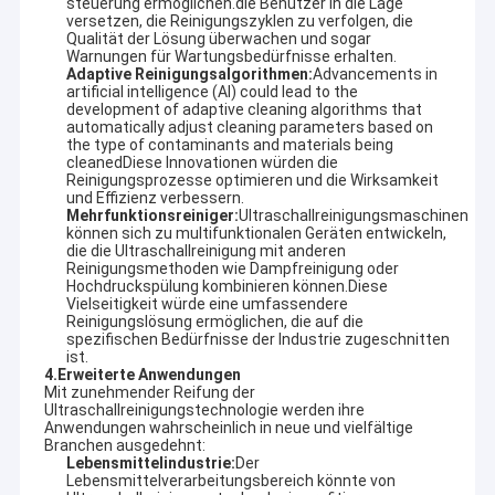
steuerung ermöglichen.die Benutzer in die Lage
versetzen, die Reinigungszyklen zu verfolgen, die
Qualität der Lösung überwachen und sogar
Warnungen für Wartungsbedürfnisse erhalten.
Adaptive Reinigungsalgorithmen:
Advancements in
artificial intelligence (AI) could lead to the
development of adaptive cleaning algorithms that
automatically adjust cleaning parameters based on
the type of contaminants and materials being
cleanedDiese Innovationen würden die
Reinigungsprozesse optimieren und die Wirksamkeit
und Effizienz verbessern.
Mehrfunktionsreiniger:
Ultraschallreinigungsmaschinen
können sich zu multifunktionalen Geräten entwickeln,
die die Ultraschallreinigung mit anderen
Reinigungsmethoden wie Dampfreinigung oder
Hochdruckspülung kombinieren können.Diese
Vielseitigkeit würde eine umfassendere
Reinigungslösung ermöglichen, die auf die
spezifischen Bedürfnisse der Industrie zugeschnitten
ist.
4.
Erweiterte Anwendungen
Mit zunehmender Reifung der
Ultraschallreinigungstechnologie werden ihre
Anwendungen wahrscheinlich in neue und vielfältige
Branchen ausgedehnt:
Lebensmittelindustrie:
Der
Lebensmittelverarbeitungsbereich könnte von