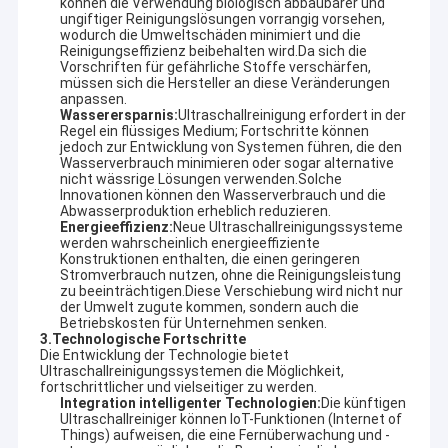
können die Verwendung biologisch abbaubarer und
ungiftiger Reinigungslösungen vorrangig vorsehen,
wodurch die Umweltschäden minimiert und die
Reinigungseffizienz beibehalten wird.Da sich die
Vorschriften für gefährliche Stoffe verschärfen,
müssen sich die Hersteller an diese Veränderungen
anpassen.
Wasserersparnis:
Ultraschallreinigung erfordert in der
Regel ein flüssiges Medium; Fortschritte können
jedoch zur Entwicklung von Systemen führen, die den
Wasserverbrauch minimieren oder sogar alternative
nicht wässrige Lösungen verwenden.Solche
Innovationen können den Wasserverbrauch und die
Abwasserproduktion erheblich reduzieren.
Energieeffizienz:
Neue Ultraschallreinigungssysteme
werden wahrscheinlich energieeffiziente
Konstruktionen enthalten, die einen geringeren
Stromverbrauch nutzen, ohne die Reinigungsleistung
zu beeinträchtigen.Diese Verschiebung wird nicht nur
der Umwelt zugute kommen, sondern auch die
Betriebskosten für Unternehmen senken.
3.
Technologische Fortschritte
Die Entwicklung der Technologie bietet
Ultraschallreinigungssystemen die Möglichkeit,
fortschrittlicher und vielseitiger zu werden.
Integration intelligenter Technologien:
Die künftigen
Ultraschallreiniger können IoT-Funktionen (Internet of
Things) aufweisen, die eine Fernüberwachung und -