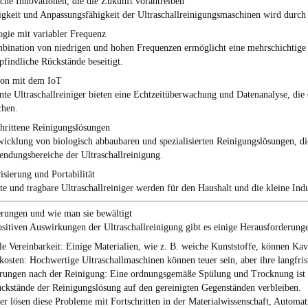
che Innovationen, die die Zukunft vorantreiben
tigkeit und Anpassungsfähigkeit der Ultraschallreinigungsmaschinen wird durch
gie mit variabler Frequenz
bination von niedrigen und hohen Frequenzen ermöglicht eine mehrschichtige 
findliche Rückstände beseitigt.
ion mit dem IoT
ente Ultraschallreiniger bieten eine Echtzeitüberwachung und Datenanalyse, d
chen.
hrittene Reinigungslösungen
icklung von biologisch abbaubaren und spezialisierten Reinigungslösungen, di
ndungsbereiche der Ultraschallreinigung.
isierung und Portabilität
 und tragbare Ultraschallreiniger werden für den Haushalt und die kleine Ind
rungen und wie man sie bewältigt
ositiven Auswirkungen der Ultraschallreinigung gibt es einige Herausforderung
le Vereinbarkeit
: Einige Materialien, wie z. B. weiche Kunststoffe, können Kav
kosten
: Hochwertige Ultraschallmaschinen können teuer sein, aber ihre langfris
rungen nach der Reinigung
: Eine ordnungsgemäße Spülung und Trocknung ist v
ckstände der Reinigungslösung auf den gereinigten Gegenständen verbleiben.
ler lösen diese Probleme mit Fortschritten in der Materialwissenschaft, Autom