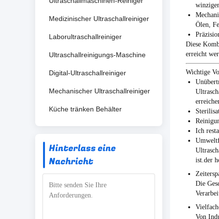
Ultraschallmaschinen-Reiniger
winzige
Mechani
Medizinischer Ultraschallreiniger
Ölen, Fe
Präzisio
Laborultraschallreiniger
Diese Kombi
erreicht we
Ultraschallreinigungs-Maschine
Wichtige Vo
Digital-Ultraschallreiniger
Unübert
Mechanischer Ultraschallreiniger
Ultrasch
erreiche
Küche tränken Behälter
Sterilis
Reinigu
Ich rest
Umweltf
Hinterlass eine
Ultrasch
Nachricht
ist.der 
Zeitersp
Die Gesc
Verarbei
Vielfac
Von Indu