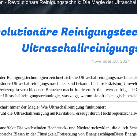
en
-
Revolutionäre Reinigungstechnik: Die Magie der Ultrascha
olutionäre Reinigungstec
Ultraschallreinigun
November 20, 2024
 der Reinigungstechnologien zeichnet sich die Ultraschallreinigungsmaschine al
erändertUltraschallreinigungsmaschinen sind bekannt für ihre Präzision, Umweltf
erkzeug in verschiedenen Branchen macht.In diesem Artikel werden folgende 
er Ultraschallreinigungstechnologie, was zeigt, warum sie oft als magisch bezei
chaft hinter der Magie: Wie Ultraschallreinigung funktioniert
uht die Ultraschallreinigung auf
Kavitation
, erzeugt durch Hochfrequenzschallw
onseffekt
: Die wechselnden Hochdruck- und Niederdruckzyklen, die durch Schal
pische Blasen in der Flüssigkeit.Freisetzung von EnergieschlägenDiese Energie