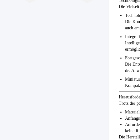
Technologis
Die Vielsei
Technolo
Die Kom
auch emp
Integrat
Intellig
ermögli
Fortgesc
Die Entw
die Anwe
Miniatur
Kompakte
Herausforde
Trotz der p
Materiel
Anfangs
Anforde
keine Rü
Die Herstel