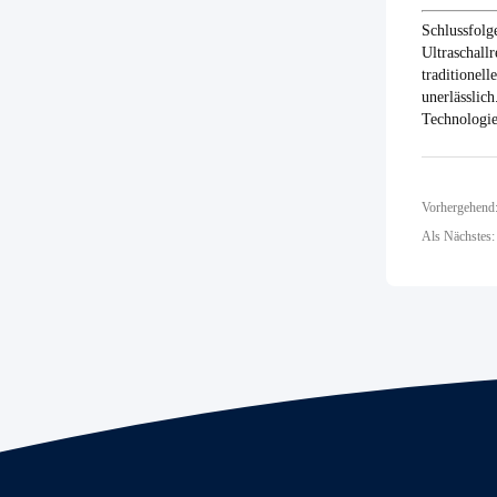
Schlussfolg
Ultraschall
traditionel
unerlässlic
Technologie
Vorhergehend: 
Als Nächstes: