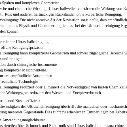
n Spalten und komplexen Geometrien.
sche und chemische Wirkung
: Ultraschallwellen verstärken die Wirkung von 
tt, Rost und anderen hartnäckigen Rückständen ohne körperliche Reinigung.
nsreinigung
: Die nicht abrasive Art der Kavitation sorgt dafür, dass empfindl
nation aus Physik und Chemie ermöglicht es, bei der Ultraschallreinigung Erg
rden können.
rteile der Ultraschallreinigung
roffene Reinigungspräzision
allreinigung kann komplizierte Geometrien und schwer zugängliche Bereiche wi
n und reinigen.
ation durch chirurgische Instrumente.
ng komplexer Maschinenteile.
auriere empfindliche Antiquitäten.
reundliche Technologie
allreinigung reduziert oder eliminiert die Notwendigkeit von harten Chemikali
hohe Wirkungsgrad reduziert den Wasser- und Energieverbrauch.
arnis und Kosteneffizienz
hwindigkeit der Ultraschallreinigung übertrifft die manuellen oder mechanisch
tung mehrerer Gegenstände.Dies führt zu erheblichen Einsparungen bei Arbeits
he Anwendungsmöglichkeiten
strieteilen über Schmuck und Elektronik sind Ultraschallreinigungsmaschinen v