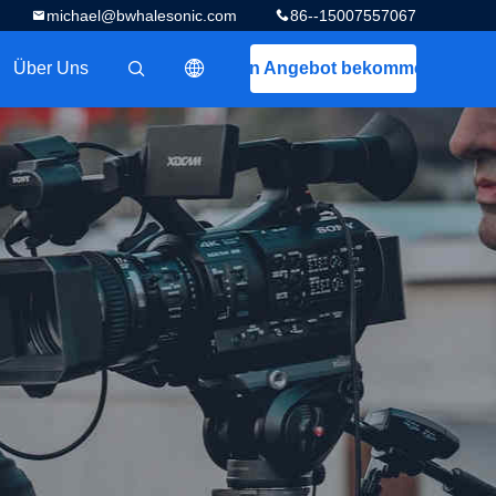
michael@bwhalesonic.com
86--15007557067
Über Uns
Ein Angebot bekommen
描述