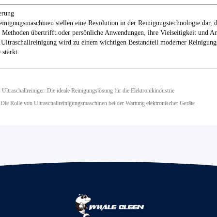
erung
reinigungsmaschinen stellen eine Revolution in der Reinigungstechnologie dar, d
le Methoden übertrifft.oder persönliche Anwendungen, ihre Vielseitigkeit und A
h.Ultraschallreinigung wird zu einem wichtigen Bestandteil moderner Reinigung
 stärkt.
Ultraschallreiniger: Die ideale Reinigungslösung für die Elektronikindustrie
 Die Rolle von Ultraschallreinigungsmaschinen bei der Wartung elektronischer Geräte