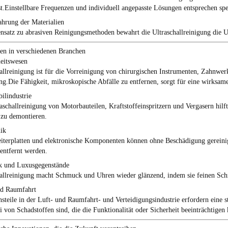
t.Einstellbare Frequenzen und individuell angepasste Lösungen entsprechen sp
hrung der Materialien
satz zu abrasiven Reinigungsmethoden bewahrt die Ultraschallreinigung die Un
n in verschiedenen Branchen
eitswesen
allreinigung ist für die Vorreinigung von chirurgischen Instrumenten, Zahnwe
g.Die Fähigkeit, mikroskopische Abfälle zu entfernen, sorgt für eine wirksame
ilindustrie
aschallreinigung von Motorbauteilen, Kraftstoffeinspritzern und Vergasern hilft
 zu demontieren.
ik
eiterplatten und elektronische Komponenten können ohne Beschädigung gereini
 entfernt werden.
 und Luxusgegenstände
allreinigung macht Schmuck und Uhren wieder glänzend, indem sie feinen Schm
nd Raumfahrt
nsteile in der Luft- und Raumfahrt- und Verteidigungsindustrie erfordern eine st
ei von Schadstoffen sind, die die Funktionalität oder Sicherheit beeinträchtigen