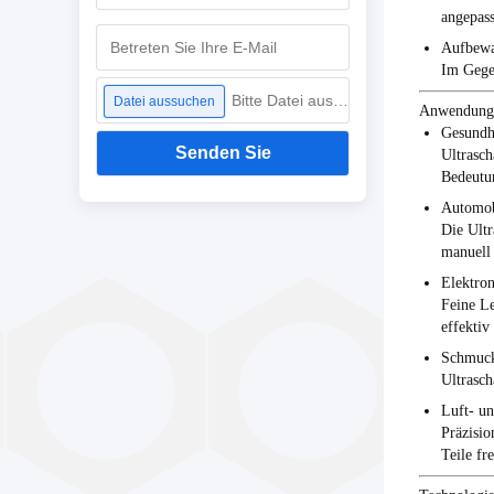
angepass
Aufbewa
Im Gegen
Bitte Datei auswählen
Datei aussuchen
Anwendunge
Gesundh
Senden Sie
Ultrasch
Bedeutun
Automob
Die Ultr
manuell
Elektron
Feine L
effektiv
Schmuck
Ultrasch
Luft- u
Präzisio
Teile fr