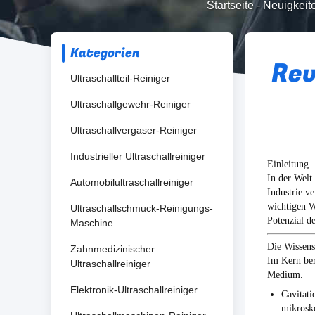
Startseite
-
Neuigkeit
Kategorien
Rev
Ultraschallteil-Reiniger
Ultraschallgewehr-Reiniger
Ultraschallvergaser-Reiniger
Industrieller Ultraschallreiniger
Einleitung
In der Welt
Automobilultraschallreiniger
Industrie v
wichtigen W
Ultraschallschmuck-Reinigungs-
Potenzial d
Maschine
Die Wissens
Zahnmedizinischer
Im Kern ber
Ultraschallreiniger
Medium.
Elektronik-Ultraschallreiniger
Cavitati
mikrosko