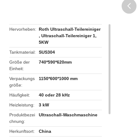
butto
Hervorheben
Roth Ultraschall-Teilereiniger
,
Ultraschall-Teilereiniger 1
,
5KW
Tankmaterial
SUS304
Größe der
740*590*620mm
Einheit
Verpackungs
1150*600*1000 mm
größe
Häufigkeit
40 oder 28 kHz
Heizleistung
3 kW
Produktbezei
Ultraschall-Waschmaschine
chnung
Herkunftsort
China