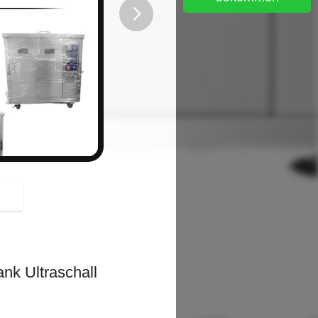
button
nk Ultraschall